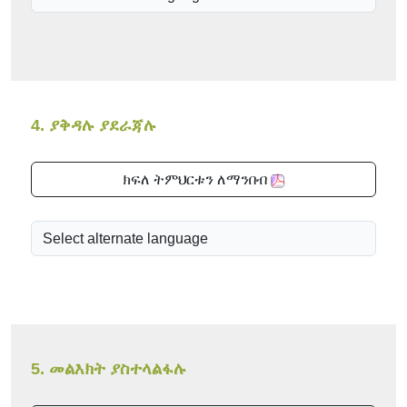
4. ያቅዳሉ ያደራጃሉ
ክፍለ ትምህርቱን ለማንበብ
5. መልእክት ያስተላልፋሉ