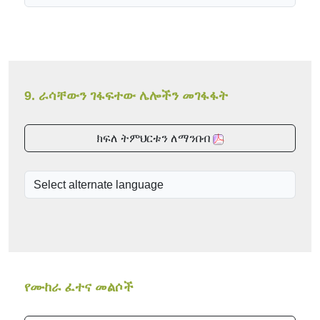
9. ራሳቸውን ገፋፍተው ሌሎችን መገፋፋት
ክፍለ ትምህርቱን ለማንበብ
የሙከራ ፈተና መልሶች