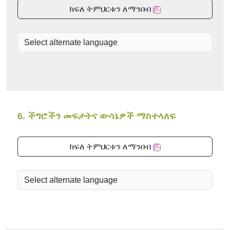
ክፍለ ትምህርቱን ለማንበብ
6. ችግሮችን መፍታትና ውሳኔዎች ማስተላለፍ
ክፍለ ትምህርቱን ለማንበብ