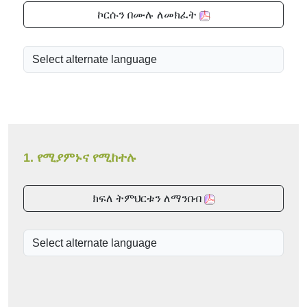
ኮርሱን በሙሉ ለመክፈት
1. የሚያምኑና የሚከተሉ
ክፍለ ትምህርቱን ለማንበብ