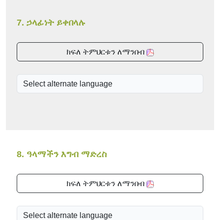
7. ኃላፊነት ይቀበላሉ
ክፍለ ትምህርቱን ለማንበብ
8. ዓላማችን እግብ ማድረስ
ክፍለ ትምህርቱን ለማንበብ