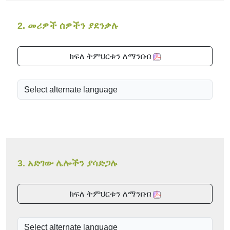
2. መሪዎች ሰዎችን ያደንቃሉ
ክፍለ ትምህርቱን ለማንበብ
3. አድገው ሌሎችን ያሳድጋሉ
ክፍለ ትምህርቱን ለማንበብ