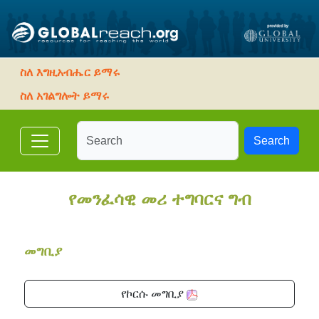
ስለ እግዚአብሔር ይማሩ
ስለ አገልግሎት ይማሩ
Search
የመንፈሳዊ መሪ ተግባርና ግብ
መግቢያ
የኮርሱ መግቢያ